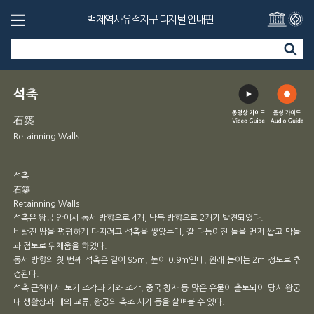
백제역사유적지구 디지털 안내판
석축
石築
Retainning Walls
석축
石築
Retainning Walls
석축은 왕궁 안에서 동서 방향으로 4개, 남북 방향으로 2개가 발견되었다.
비탈진 땅을 평평하게 다지려고 석축을 쌓았는데, 잘 다듬어진 돌을 먼저 쌑고 막돌
과 점토로 뒤채움을 하였다.
동서 방향의 첫 번째 석축은 길이 95m, 높이 0.9m인데, 원래 놑이는 2m 정도로 추
정된다.
석축 근처에서 토기 조각과 기와 조각, 중국 청자 등 많은 유물이 출토되어 당시 왕궁
내 생활상과 대외 교류, 왕궁의 축조 시기 등을 살펴볼 수 있다.