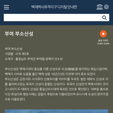
백제역사유적지구 디지털 안내판
부여 부소산성
부여 부소산성
지정별 : 사적 제5호
소재지 : 충청남도 부여군 부여읍 쌍북리 산4 외
부소산성은 백제시대의 중심을 이룬 산성으로 도성(都城)을 방어하는 핵심시설이며,
백제가 사비로 도읍을 옮긴 백제 성왕 16년(538) 이전에 이미 축조 되었다.
부소산성은 군창지와 사자루의 산봉우리를 머리띠를 두르듯 쌓은 테뫼식 산성과 이
를 둘러싸고있는 포곡식 산성이 혼합된 산성이다. 포곡식 산성만이 백제시대의 것이
고 나머지 두 테뫼식 산성은 통일신라시대에 축조된 것으로 확인된다. 대부분 흙으로
다진 토성으로 평상시에는 궁궐의 후원으로 이용되었으며 유사시에 도성의 방어거점
으로 사용되었다.